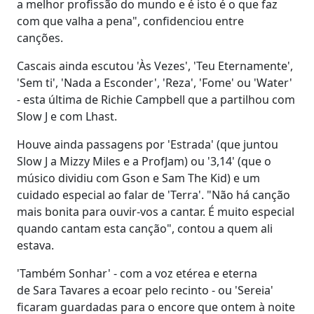
a melhor profissão do mundo e é isto é o que faz
com que valha a pena", confidenciou entre
canções.
Cascais ainda escutou 'Às Vezes', 'Teu Eternamente',
'Sem ti', 'Nada a Esconder', 'Reza', 'Fome' ou 'Water'
- esta última de Richie Campbell que a partilhou com
Slow J e com Lhast.
Houve ainda passagens por 'Estrada' (que juntou
Slow J a Mizzy Miles e a ProfJam) ou '3,14' (que o
músico dividiu com Gson e Sam The Kid) e um
cuidado especial ao falar de 'Terra'. "Não há canção
mais bonita para ouvir-vos a cantar. É muito especial
quando cantam esta canção", contou a quem ali
estava.
'Também Sonhar' - com a voz etérea e eterna
de Sara Tavares a ecoar pelo recinto - ou 'Sereia'
ficaram guardadas para o encore que ontem à noite