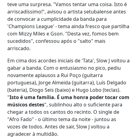
teve uma surpresa. "Vamos tentar uma coisa. Isto é
arriscadíssimo!", avisou o artista setubalense antes
de convocar a cumplicidade da banda para
'Champions League' - tema ainda fresco que partilha
com Mizzy Miles e Gson. "Desta vez, fomos bem
sucedidos", confessou após o "salto" mais
arriscado.
Em cima dos acordes iniciais de 'Tata', Slow J voltou a
gabar a banda. Com o entusiasmo no pico, pediu
novamente aplausos a Rui Poço (guitarra
portuguesa), Jorge Almeida (guitarra), Luís Delgado
(bateria), Diogo Seis (baixo) e Hugo Lobo (teclas).
"
Isto é uma família. É uma honra poder tocar com
músicos destes
", sublinhou alto o suficiente para
chegar a todos os cantos do recinto. O single de
"Afro Fado" - o último tema da noite - juntou as
vozes de todos. Antes de sair, Slow J voltou a
agradecer à multidão.