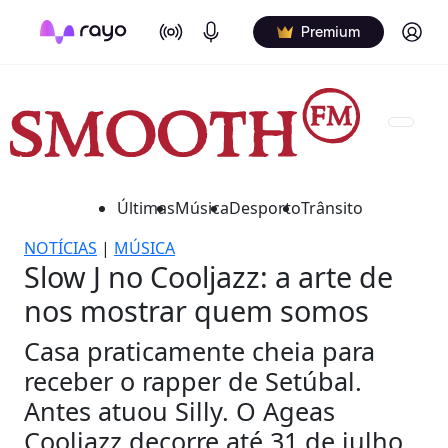
On Air
Podcasts
Log in
Premium
Últimas
Música
Desporto
Trânsito
NOTÍCIAS
|
MÚSICA
Slow J no Cooljazz: a arte de
nos mostrar quem somos
Casa praticamente cheia para
receber o rapper de Setúbal.
Antes atuou Silly. O Ageas
Cooljazz decorre até 31 de julho,