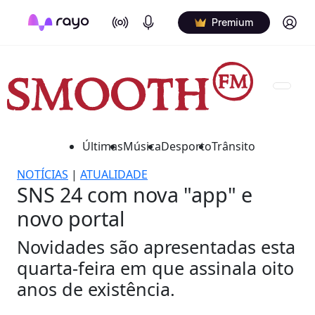
On Air
Podcasts
Log in
Premium
Últimas
Música
Desporto
Trânsito
NOTÍCIAS
|
ATUALIDADE
SNS 24 com nova "app" e
novo portal
Novidades são apresentadas esta
quarta-feira em que assinala oito
anos de existência.