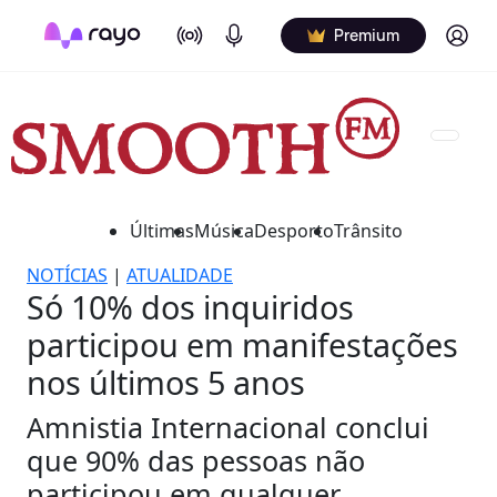
On Air
Podcasts
Log in
Premium
Últimas
Música
Desporto
Trânsito
NOTÍCIAS
|
ATUALIDADE
Só 10% dos inquiridos
participou em manifestações
nos últimos 5 anos
Amnistia Internacional conclui
que 90% das pessoas não
participou em qualquer