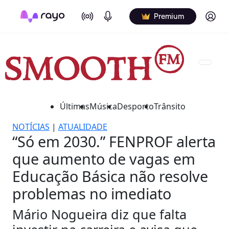
On Air
Podcasts
Log in
Premium
Últimas
Música
Desporto
Trânsito
NOTÍCIAS
|
ATUALIDADE
“Só em 2030.” FENPROF alerta
que aumento de vagas em
Educação Básica não resolve
problemas no imediato
Mário Nogueira diz que falta