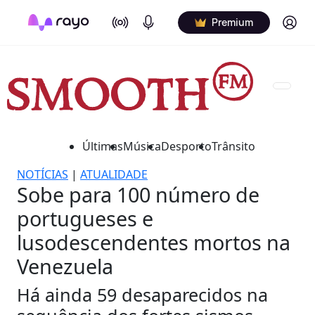
On Air
Podcasts
Log in
Premium
Últimas
Música
Desporto
Trânsito
NOTÍCIAS
|
ATUALIDADE
Sobe para 100 número de
portugueses e
lusodescendentes mortos na
Venezuela
Há ainda 59 desaparecidos na