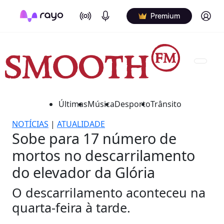
On Air
Podcasts
Log in
Premium
Últimas
Música
Desporto
Trânsito
NOTÍCIAS
|
ATUALIDADE
Sobe para 17 número de
mortos no descarrilamento
do elevador da Glória
O descarrilamento aconteceu na
quarta-feira à tarde.