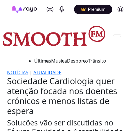
On Air
Podcasts
Log in
Premium
Últimas
Música
Desporto
Trânsito
NOTÍCIAS
|
ATUALIDADE
Sociedade Cardiologia quer
atenção focada nos doentes
crónicos e menos listas de
espera
Solucões vão ser discutidas no