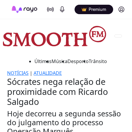
On Air
Podcasts
Log in
Premium
Últimas
Música
Desporto
Trânsito
NOTÍCIAS
|
ATUALIDADE
Sócrates nega relação de
proximidade com Ricardo
Salgado
Hoje decorreu a segunda sessão
do julgamento do processo
Operação Marquês.