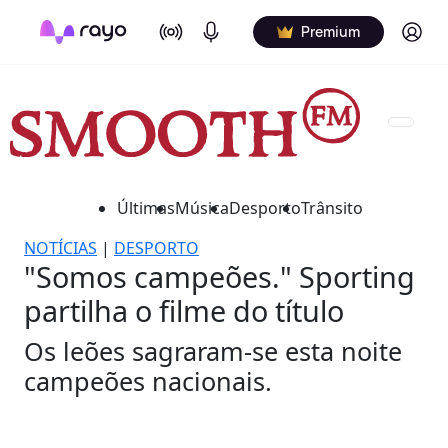
On Air
Podcasts
Log in
Premium
Últimas
Música
Desporto
Trânsito
NOTÍCIAS
|
DESPORTO
"Somos campeões." Sporting
partilha o filme do título
Os leões sagraram-se esta noite
campeões nacionais.