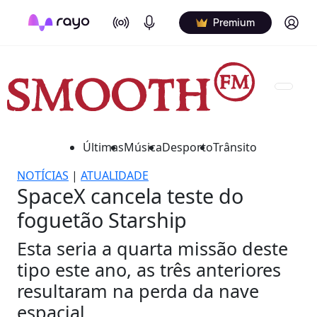
On Air
Podcasts
Log in
Premium
Últimas
Música
Desporto
Trânsito
NOTÍCIAS
|
ATUALIDADE
SpaceX cancela teste do
foguetão Starship
Esta seria a quarta missão deste
tipo este ano, as três anteriores
resultaram na perda da nave
espacial.