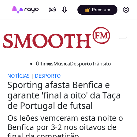
On Air
Podcasts
Log in
Premium
Últimas
Música
Desporto
Trânsito
NOTÍCIAS
|
DESPORTO
Sporting afasta Benfica e
garante 'final a oito' da Taça
de Portugal de futsal
Os leões vemceram esta noite o
Benfica por 3-2 nos oitavos de
final da competição.