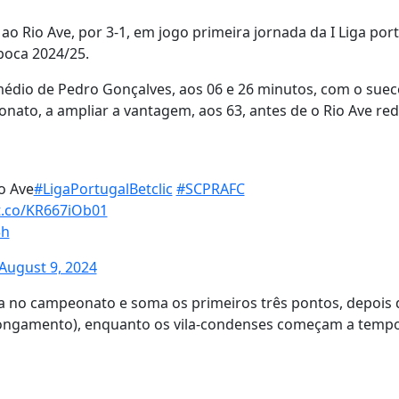
ao Rio Ave, por 3-1, em jogo primeira jornada da I Liga po
poca 2024/25.
rmédio de Pedro Gonçalves, aos 06 e 26 minutos, com o suec
ato, a ampliar a vantagem, aos 63, antes de o Rio Ave red
io Ave
#LigaPortugalBetclic
#SCPRAFC
/t.co/KR667iOb01
3h
August 9, 2024
a no campeonato e soma os primeiros três pontos, depois 
rolongamento), enquanto os vila-condenses começam a temp