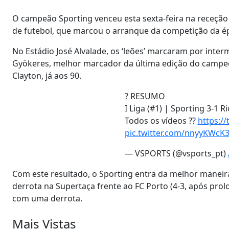
O campeão Sporting venceu esta sexta-feira na receção 
de futebol, que marcou o arranque da competição da é
No Estádio José Alvalade, os ‘leões’ marcaram por inte
Gyökeres, melhor marcador da última edição do campeon
Clayton, já aos 90.
? RESUMO
I Liga (#1) | Sporting 3-1 R
Todos os vídeos ??
https:/
pic.twitter.com/nnyyKWcK
— VSPORTS (@vsports_pt)
Com este resultado, o Sporting entra da melhor maneir
derrota na Supertaça frente ao FC Porto (4-3, após p
com uma derrota.
Mais Vistas