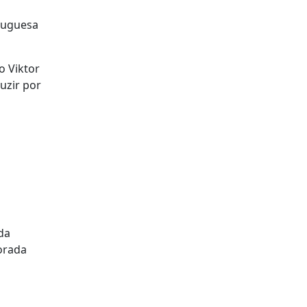
rtuguesa
o Viktor
uzir por
da
orada