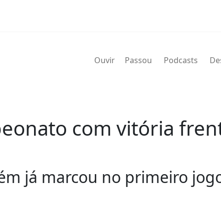
Ouvir
Passou
Podcasts
De
onato com vitória frent
ém já marcou no primeiro jog