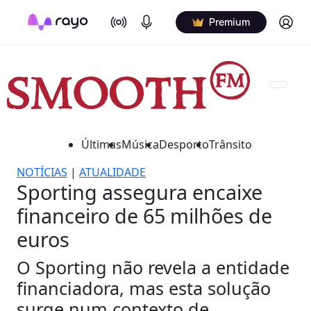
On Air
Podcasts
Log in
Premium
Últimas
Música
Desporto
Trânsito
NOTÍCIAS
|
ATUALIDADE
Sporting assegura encaixe
financeiro de 65 milhões de
euros
O Sporting não revela a entidade
financiadora, mas esta solução
surge num contexto de