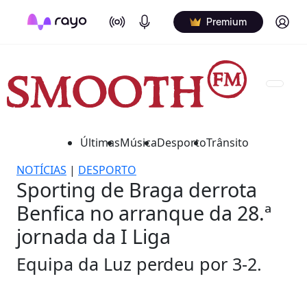
On Air
Podcasts
Log in
Premium
Últimas
Música
Desporto
Trânsito
NOTÍCIAS
|
DESPORTO
Sporting de Braga derrota
Benfica no arranque da 28.ª
jornada da I Liga
Equipa da Luz perdeu por 3-2.