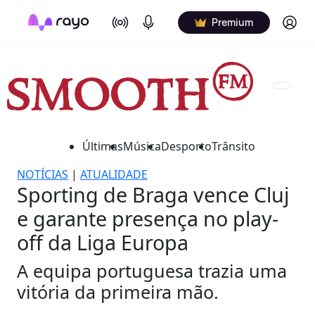
On Air
Podcasts
Log in
Premium
Últimas
Música
Desporto
Trânsito
NOTÍCIAS
|
ATUALIDADE
Sporting de Braga vence Cluj
e garante presença no play-
off da Liga Europa
A equipa portuguesa trazia uma
vitória da primeira mão.