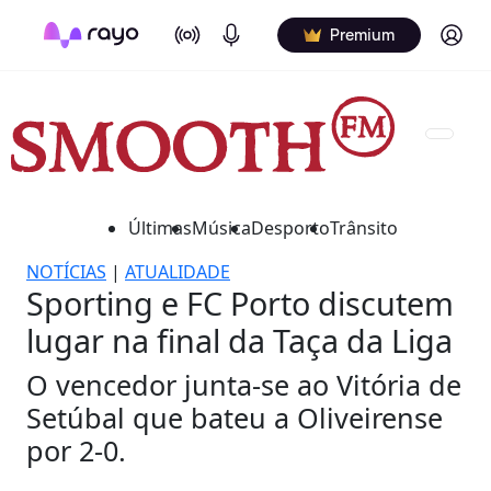
On Air
Podcasts
Log in
Premium
Últimas
Música
Desporto
Trânsito
NOTÍCIAS
|
ATUALIDADE
Sporting e FC Porto discutem
lugar na final da Taça da Liga
O vencedor junta-se ao Vitória de
Setúbal que bateu a Oliveirense
por 2-0.