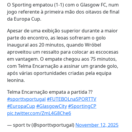
O Sporting empatou (1-1) com o Glasgow FC, num
jogo referente à primeira mão dos oitavos de final
da Europa Cup.
Apesar de uma exibição superior durante a maior
parte do encontro, as leoas sofreram o golo
inaugural aos 20 minutos, quando Wróbel
aproveitou um ressalto para colocar as escocesas
em vantagem. O empate chegou aos 75 minutos,
com Telma Encarnação a assinar um grande golo,
após várias oportunidades criadas pela equipa
leonina.
Telma Encarnação empata a partida ??
#sporttvportugal
#FUTEBOLnaSPORTTV
#EuropaCup
#GlasgowCity
#SportingCP
pic.twitter.com/ZmL4G8Che6
— sport tv (@sporttvportugal)
November 12, 2025