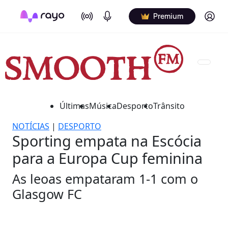
On Air
Podcasts
Log in
Premium
Últimas
Música
Desporto
Trânsito
NOTÍCIAS
|
DESPORTO
Sporting empata na Escócia
para a Europa Cup feminina
As leoas empataram 1-1 com o
Glasgow FC