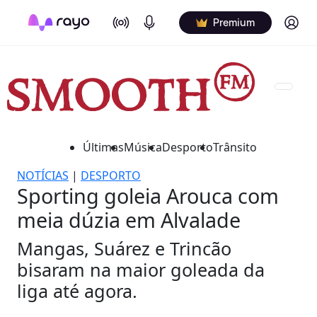
On Air
Podcasts
Log in
Premium
Últimas
Música
Desporto
Trânsito
NOTÍCIAS
|
DESPORTO
Sporting goleia Arouca com
meia dúzia em Alvalade
Mangas, Suárez e Trincão
bisaram na maior goleada da
liga até agora.