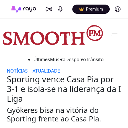
On Air
Podcasts
Log in
Premium
Últimas
Música
Desporto
Trânsito
NOTÍCIAS
|
ATUALIDADE
Sporting vence Casa Pia por
3-1 e isola-se na liderança da I
Liga
Gyökeres bisa na vitória do
Sporting frente ao Casa Pia.