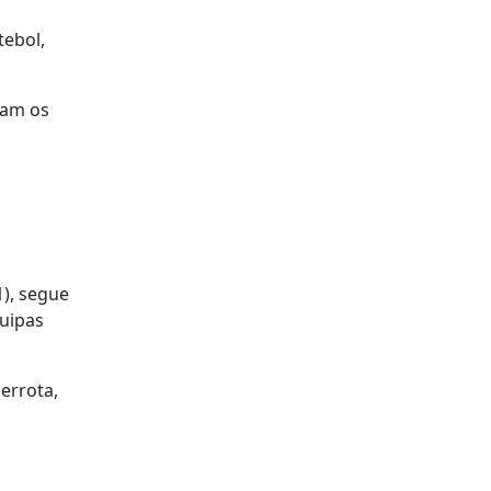
tebol,
ram os
1), segue
uipas
errota,