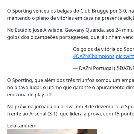
O Sporting venceu os belgas do Club Brugge por 3-0, na
mantendo o pleno de vitórias em casa na presente ediç
No Estádio José Alvalade, Geovany Quenda, aos 24 minuto
golos dos bicampeões portugueses, que já tinham vencido
Os golos da vitória do Spo
#DAZNChampions
pic.twi
— DAZN Portugal (@DAZNP
O Sporting, que além dos três triunfos somou um empate
no oitavo lugar, o último que garante o apuramento di
em zona de play-off.
Na próxima jornada da prova, em 9 de dezembro, o Spor
frente ao Arsenal (3-1), que lidera a prova, com 15 ponto
Leia também