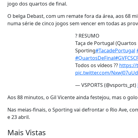
jogo dos quartos de final.
O belga Debast, com um remate fora da área, aos 68 mi
numa série de cinco jogos sem vencer em todas as prov
? RESUMO
Taça de Portugal (Quartos d
Sporting
#TacadePortugal
#QuartosDeFinal
#GVFCSC
Todos os vídeos ??
https:/
pic.twitter.com/NxwJ07uUd
— VSPORTS (@vsports_pt)
Aos 88 minutos, o Gil Vicente ainda festejou, mas o golo 
Nas meias-finais, o Sporting vai defrontar o Rio Ave, 
e 23 abril.
Mais Vistas