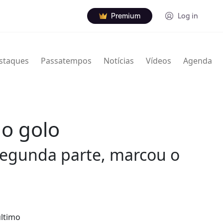
Premium
Log in
staques
Passatempos
Notícias
Vídeos
Agenda
 o golo
segunda parte, marcou o
último