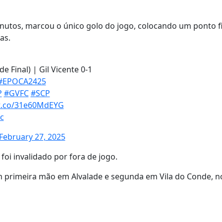
nutos, marcou o único golo do jogo, colocando um ponto f
as.
e Final) | Gil Vicente 0-1
#EPOCA2425
P
#GVFC
#SCP
/t.co/31e60MdEYG
c
February 27, 2025
foi invalidado por fora de jogo.
com primeira mão em Alvalade e segunda em Vila do Conde, n