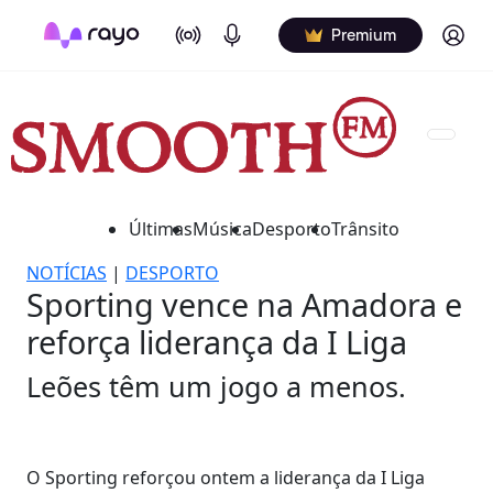
On Air
Podcasts
Log in
Premium
Últimas
Música
Desporto
Trânsito
NOTÍCIAS
|
DESPORTO
Sporting vence na Amadora e
reforça liderança da I Liga
Leões têm um jogo a menos.
O Sporting reforçou ontem a liderança da I Liga