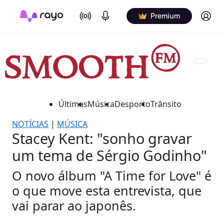
On Air
Podcasts
Log in
Premium
Últimas
Música
Desporto
Trânsito
NOTÍCIAS
|
MÚSICA
Stacey Kent: "sonho gravar
um tema de Sérgio Godinho"
O novo álbum "A Time for Love" é
o que move esta entrevista, que
vai parar ao japonês.