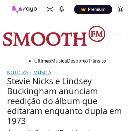
On Air
Podcasts
Log in
Premium
Últimas
Música
Desporto
Trânsito
NOTÍCIAS
|
MÚSICA
Stevie Nicks e Lindsey
Buckingham anunciam
reedição do álbum que
editaram enquanto dupla em
1973