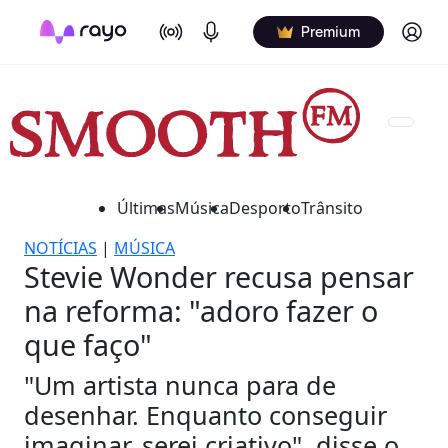
On Air
Podcasts
Log in
Premium
Últimas
Música
Desporto
Trânsito
NOTÍCIAS
|
MÚSICA
Stevie Wonder recusa pensar
na reforma: "adoro fazer o
que faço"
"Um artista nunca para de
desenhar. Enquanto conseguir
imaginar, serei criativo", disse o