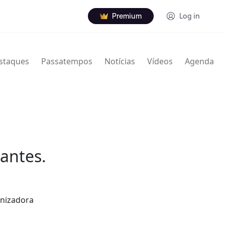
Premium
Log in
staques
Passatempos
Notícias
Vídeos
Agenda
tantes.
anizadora