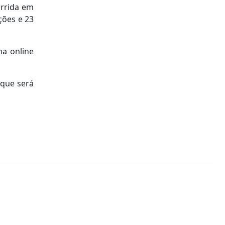
orrida em
ções e 23
ma online
 que será