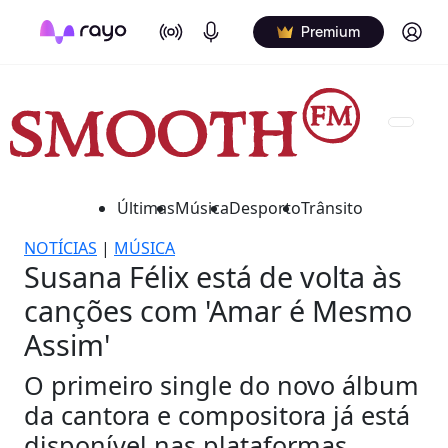
On Air
Podcasts
Log in
Premium
Últimas
Música
Desporto
Trânsito
NOTÍCIAS
|
MÚSICA
Susana Félix está de volta às
canções com 'Amar é Mesmo
Assim'
O primeiro single do novo álbum
da cantora e compositora já está
disponível nas plataformas