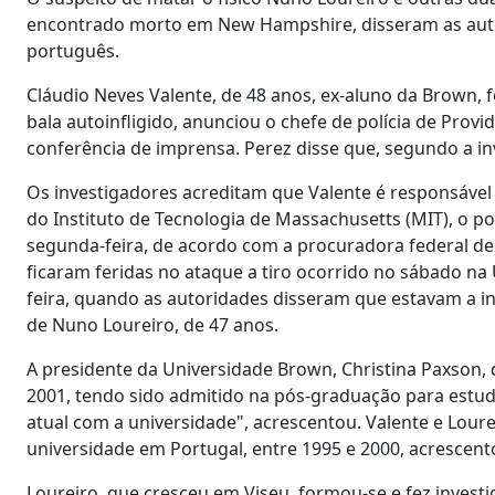
encontrado morto em New Hampshire, disseram as auto
português.
Cláudio Neves Valente, de 48 anos, ex-aluno da Brown, 
bala autoinfligido, anunciou o chefe de polícia de Pro
conferência de imprensa. Perez disse que, segundo a inv
Os investigadores acreditam que Valente é responsável
do Instituto de Tecnologia de Massachusetts (MIT), o p
segunda-feira, de acordo com a procuradora federal de
ficaram feridas no ataque a tiro ocorrido no sábado n
feira, quando as autoridades disseram que estavam a i
de Nuno Loureiro, de 47 anos.
A presidente da Universidade Brown, Christina Paxson, d
2001, tendo sido admitido na pós-graduação para estud
atual com a universidade", acrescentou. Valente e L
universidade em Portugal, entre 1995 e 2000, acrescent
Loureiro, que cresceu em Viseu, formou-se e fez investig