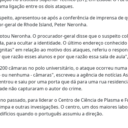
ma ligação entre os dois ataques.
peito, apresentou-se após a conferência de imprensa de q
or-geral de Rhode Island, Peter Neronha.
notou Neronha. O procurador-geral disse que o suspeito co
a, para ocultar a identidade. O último endereço conhecido
itas" em relação ao motivo dos ataques, referiu o respon
ue razão esses alunos e por que razão essa sala de aula",
00 câmaras no polo universitário, o ataque ocorreu numa
- ou nenhuma - câmaras", escreveu a agência de notícias A
 entrou e saiu por uma porta que dá para uma rua residenci
dade não capturaram o autor do crime.
o passado, para liderar o Centro de Ciência de Plasma e F
impa e outras invesigações. O centro, um dos maiores labo
edifícios quando o português assumiu a direção.