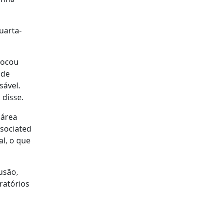
uarta-
locou
 de
sável.
 disse.
 área
ssociated
al, o que
usão,
ratórios