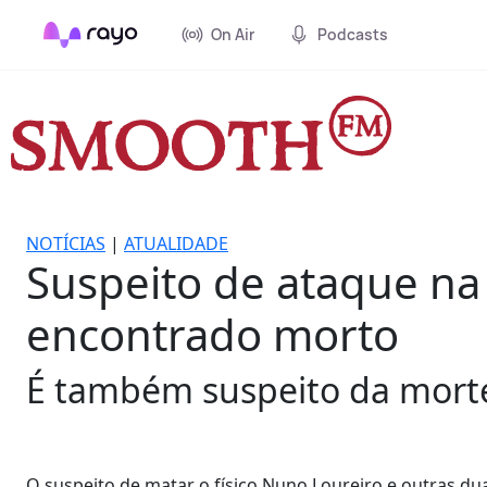
On Air
Podcasts
NOTÍCIAS
|
ATUALIDADE
Suspeito de ataque na
encontrado morto
É também suspeito da morte
O suspeito de matar o físico Nuno Loureiro e outras d