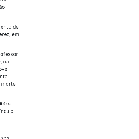
ão
mento de
Perez, em
rofessor
, na
ove
nta-
a morte
000 e
ínculo
inha