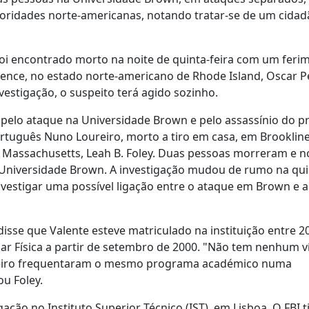
ridades norte-americanas, notando tratar-se de um cidad
foi encontrado morto na noite de quinta-feira com um feri
vidence, no estado norte-americano de Rhode Island, Oscar 
estigação, o suspeito terá agido sozinho.
 pelo ataque na Universidade Brown e pelo assassínio do p
ortuguês Nuno Loureiro, morto a tiro em casa, em Brookline
 Massachusetts, Leah B. Foley. Duas pessoas morreram e n
a Universidade Brown. A investigação mudou de rumo na qui
nvestigar uma possível ligação entre o ataque em Brown e 
isse que Valente esteve matriculado na instituição entre 2
ar Física a partir de setembro de 2000. "Não tem nenhum v
oureiro frequentaram o mesmo programa académico numa
ou Foley.
ação no Instituto Superior Técnico (IST), em Lisboa. O FBI t