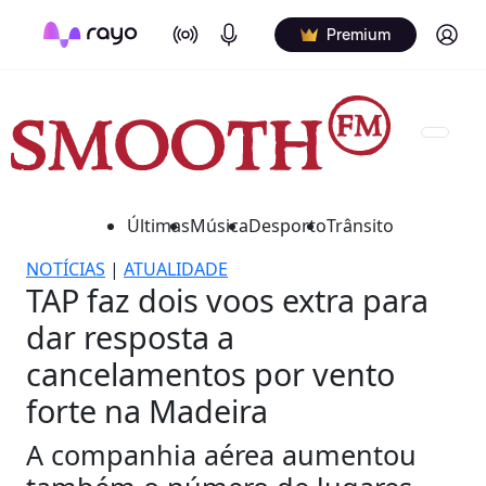
On Air
Podcasts
Log in
Premium
Últimas
Música
Desporto
Trânsito
NOTÍCIAS
|
ATUALIDADE
TAP faz dois voos extra para
dar resposta a
cancelamentos por vento
forte na Madeira
A companhia aérea aumentou