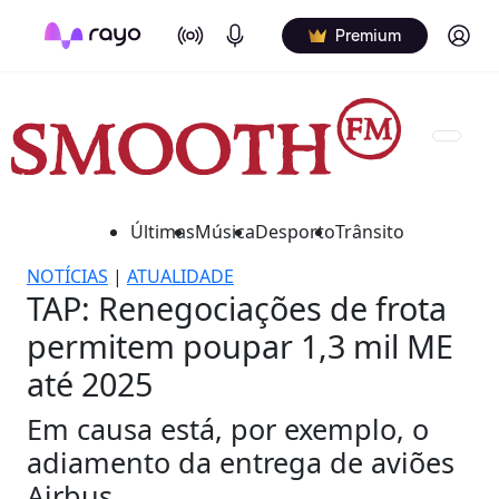
On Air
Podcasts
Log in
Premium
Últimas
Música
Desporto
Trânsito
NOTÍCIAS
|
ATUALIDADE
TAP: Renegociações de frota
permitem poupar 1,3 mil ME
até 2025
Em causa está, por exemplo, o
adiamento da entrega de aviões
Airbus.