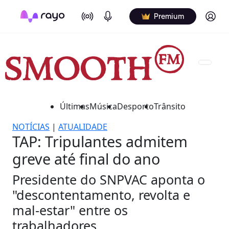
On Air
Podcasts
Log in
Premium
Últimas
Música
Desporto
Trânsito
NOTÍCIAS
|
ATUALIDADE
TAP: Tripulantes admitem
greve até final do ano
Presidente do SNPVAC aponta o
"descontentamento, revolta e
mal-estar" entre os
trabalhadores.