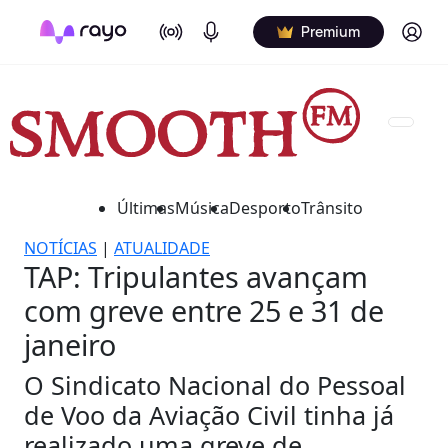
On Air
Podcasts
Log in
Premium
Últimas
Música
Desporto
Trânsito
NOTÍCIAS
|
ATUALIDADE
TAP: Tripulantes avançam
com greve entre 25 e 31 de
janeiro
O Sindicato Nacional do Pessoal
de Voo da Aviação Civil tinha já
realizado uma greve de