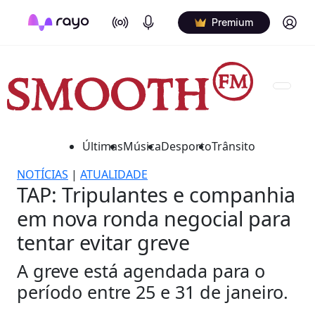
On Air
Podcasts
Log in
Premium
Últimas
Música
Desporto
Trânsito
NOTÍCIAS
|
ATUALIDADE
TAP: Tripulantes e companhia
em nova ronda negocial para
tentar evitar greve
A greve está agendada para o
período entre 25 e 31 de janeiro.