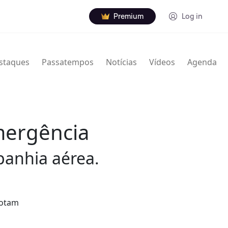
Premium
Log in
staques
Passatempos
Notícias
Vídeos
Agenda
emergência
panhia aérea.
votam