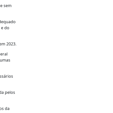
te sem
adequado
 e do
 em 2023.
eral
lgumas
ssários
da pelos
os da