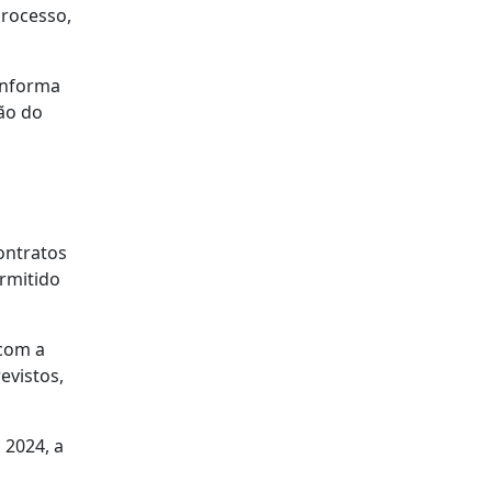
processo,
 informa
ção do
ontratos
ermitido
 com a
evistos,
 2024, a