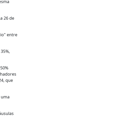
mesma
ia 26 de
io" entre
 35%,
e 50%
alhadores
24, que
, uma
áusulas