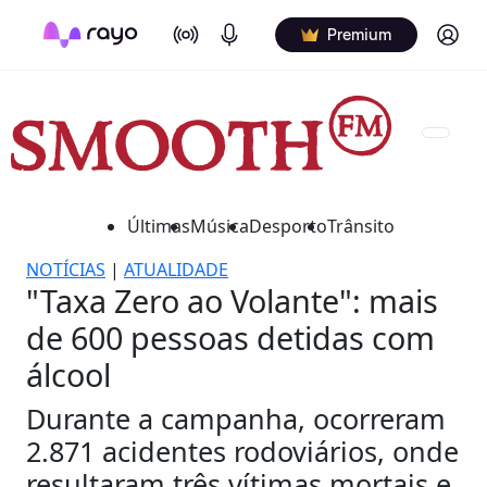
On Air
Podcasts
Log in
Premium
Últimas
Música
Desporto
Trânsito
NOTÍCIAS
|
ATUALIDADE
"Taxa Zero ao Volante": mais
de 600 pessoas detidas com
álcool
Durante a campanha, ocorreram
2.871 acidentes rodoviários, onde
resultaram três vítimas mortais e