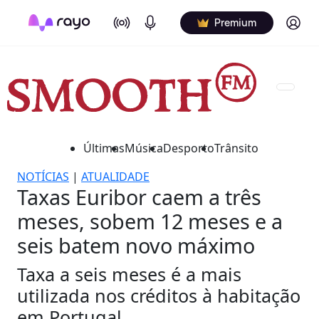
On Air
Podcasts
Log in
Premium
Últimas
Música
Desporto
Trânsito
NOTÍCIAS
|
ATUALIDADE
Taxas Euribor caem a três
meses, sobem 12 meses e a
seis batem novo máximo
Taxa a seis meses é a mais
utilizada nos créditos à habitação
em Portugal.