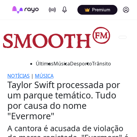
On Air
Podcasts
Log in
Premium
Últimas
Música
Desporto
Trânsito
NOTÍCIAS
|
MÚSICA
Taylor Swift processada por
um parque temático. Tudo
por causa do nome
"Evermore"
A cantora é acusada de violação