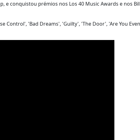
, e conquistou prémios nos Los 40 Music Awards e nos Bil
 Control', 'Bad Dreams', 'Guilty', 'The Door', 'Are You Even