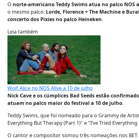
O
norte-americano Teddy Swims atua no palco NOS a 
o mesmo palco:
Lorde, Florence + The Machine e Bur
concerto dos Pixies no palco Heineken
.
Leia também
Wolf Alice no NOS Alive a 10 de julho
Nick Cave e os cúmplices Bad Seeds estão confirmado
atuam no palco maior do festival a 10 de julho
.
Teddy Swims, que foi nomeado para o Grammy de Artista 
Everything But Therapy (Part 1)" e "I’ve Tried Everything
O cantor e compositor somou três nomeações nos BET A