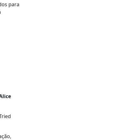
dos para
á
Alice
Tried
ação,