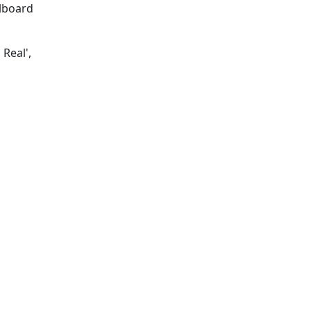
lboard
 Real',