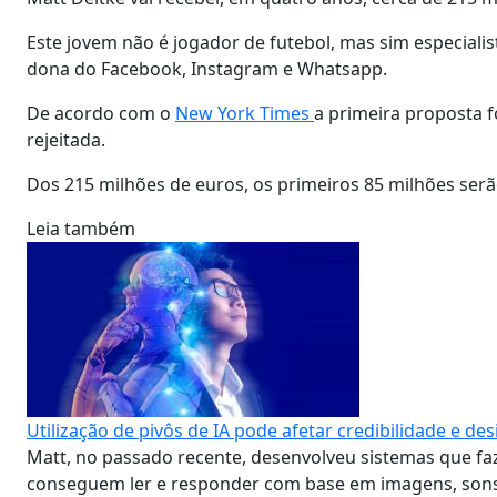
Este jovem não é jogador de futebol, mas sim especialist
dona do Facebook, Instagram e Whatsapp.
De acordo com o
New York Times
a primeira proposta f
rejeitada.
Dos 215 milhões de euros, os primeiros 85 milhões ser
Leia também
Utilização de pivôs de IA pode afetar credibilidade e d
Matt, no passado recente, desenvolveu sistemas que 
conseguem ler e responder com base em imagens, sons