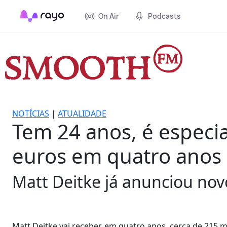
On Air
Podcasts
NOTÍCIAS
|
ATUALIDADE
Tem 24 anos, é especia
euros em quatro anos
Matt Deitke já anunciou novo
Matt Deitke vai receber, em quatro anos, cerca de 215 m