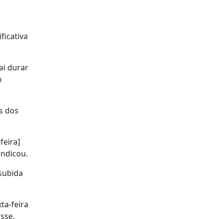
ficativa
ai durar
o
s dos
feira]
indicou.
subida
ta-feira
sse.