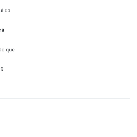
ul da
há
são que
19