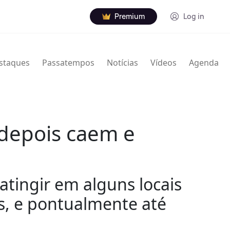
Premium
Log in
staques
Passatempos
Notícias
Vídeos
Agenda
 depois caem e
atingir em alguns locais
us, e pontualmente até