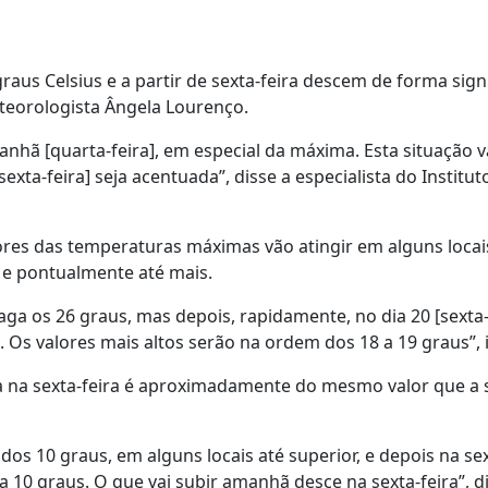
aus Celsius e a partir de sexta-feira descem de forma signi
meteorologista Ângela Lourenço.
nhã [quarta-feira], em especial da máxima. Esta situação v
xta-feira] seja acentuada”, disse a especialista do Institut
ores das temperaturas máximas vão atingir em alguns locai
, e pontualmente até mais.
ga os 26 graus, mas depois, rapidamente, no dia 20 [sexta-
. Os valores mais altos serão na ordem dos 18 a 19 graus”, 
a na sexta-feira é aproximadamente do mesmo valor que a 
s 10 graus, em alguns locais até superior, e depois na sex
 10 graus. O que vai subir amanhã desce na sexta-feira”, di