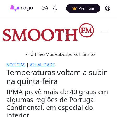
On Air
Podcasts
Log in
Premium
Últimas
Música
Desporto
Trânsito
NOTÍCIAS
|
ATUALIDADE
Temperaturas voltam a subir
na quinta-feira
IPMA prevê mais de 40 graus em
algumas regiões de Portugal
Continental, em especial do
interior.