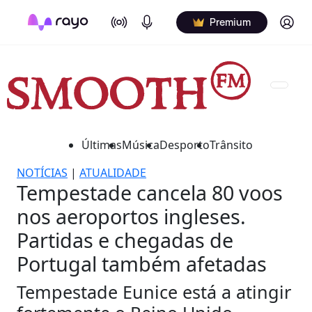
On Air
Podcasts
Log in
Premium
Últimas
Música
Desporto
Trânsito
NOTÍCIAS
|
ATUALIDADE
Tempestade cancela 80 voos
nos aeroportos ingleses.
Partidas e chegadas de
Portugal também afetadas
Tempestade Eunice está a atingir