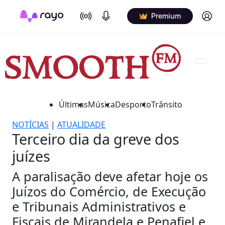
On Air
Podcasts
Log in
Premium
Últimas
Música
Desporto
Trânsito
NOTÍCIAS
|
ATUALIDADE
Terceiro dia da greve dos
juízes
A paralisação deve afetar hoje os
Juízos do Comércio, de Execução
e Tribunais Administrativos e
Fiscais de Mirandela e Penafiel e