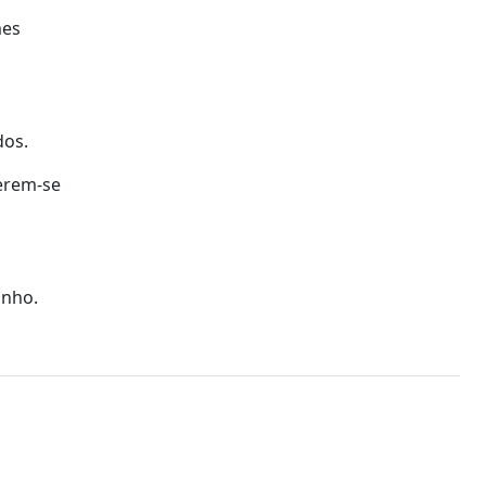
mes
dos.
erem-se
unho.