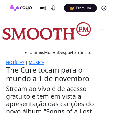
On Air
Podcasts
Log in
Premium
Últimas
Música
Desporto
Trânsito
NOTÍCIAS
|
MÚSICA
The Cure tocam para o
mundo a 1 de novembro
Stream ao vivo é de acesso
gratuito e tem em vista a
apresentação das canções do
novo álbum "Songs of a Lost