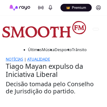
On Air
Podcasts
Log in
Premium
Últimas
Música
Desporto
Trânsito
NOTÍCIAS
|
ATUALIDADE
Tiago Mayan expulso da
Iniciativa Liberal
Decisão tomada pelo Conselho
de Jurisdição do partido.