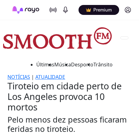
On Air
Podcasts
Log in
Premium
Últimas
Música
Desporto
Trânsito
NOTÍCIAS
|
ATUALIDADE
Tiroteio em cidade perto de
Los Angeles provoca 10
mortos
Pelo menos dez pessoas ficaram
feridas no tiroteio.