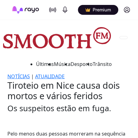
On Air
Podcasts
Log in
Premium
Últimas
Música
Desporto
Trânsito
NOTÍCIAS
|
ATUALIDADE
Tiroteio em Nice causa dois
mortos e vários feridos
Os suspeitos estão em fuga.
Pelo menos duas pessoas morreram na sequência