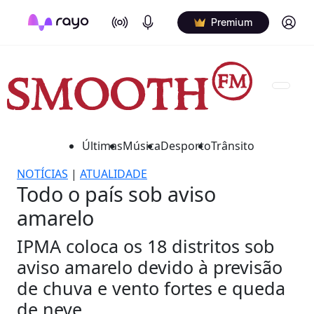
On Air
Podcasts
Log in
Premium
Últimas
Música
Desporto
Trânsito
NOTÍCIAS
|
ATUALIDADE
Todo o país sob aviso
amarelo
IPMA coloca os 18 distritos sob
aviso amarelo devido à previsão
de chuva e vento fortes e queda
de neve.