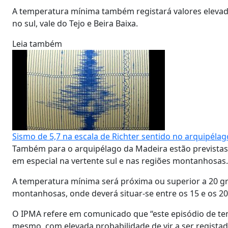
A temperatura mínima também registará valores elevad
no sul, vale do Tejo e Beira Baixa.
Leia também
Sismo de 5,7 na escala de Richter sentido no arquipéla
Também para o arquipélago da Madeira estão previstas
em especial na vertente sul e nas regiões montanhosas.
A temperatura mínima será próxima ou superior a 20 g
montanhosas, onde deverá situar-se entre os 15 e os 20
O IPMA refere em comunicado que “este episódio de te
mesmo, com elevada probabilidade de vir a ser regista