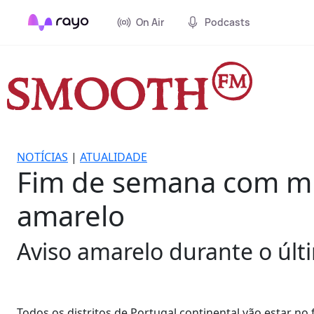
On Air
Podcasts
NOTÍCIAS
|
ATUALIDADE
Fim de semana com muit
amarelo
Aviso amarelo durante o últ
Todos os distritos de Portugal continental vão estar n