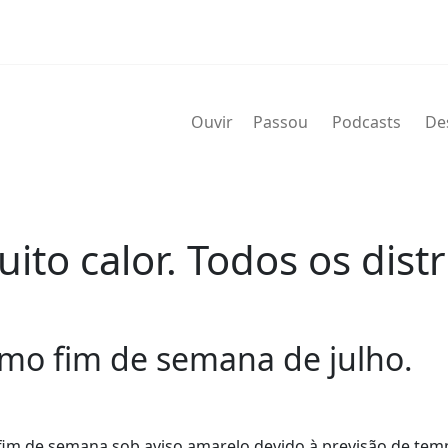
Ouvir
Passou
Podcasts
De
o calor. Todos os distr
imo fim de semana de julho.
o fim de semana sob aviso amarelo devido à previsão de te