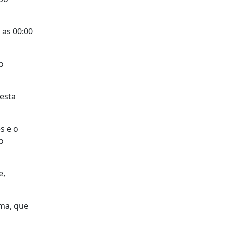
 as 00:00
o
esta
s e o
o
e,
ima, que