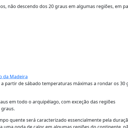
os, não descendo dos 20 graus em algumas regiões, em par
go da Madeira
 a partir de sábado temperaturas máximas a rondar os 30 
raus em todo o arquipélago, com exceção das regiões
 graus.
mpo quente será caracterizado essencialmente pela duraç
da uma onda de calor em algumas regiões do continente, n