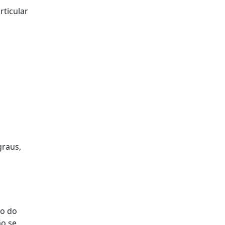
ticular
graus,
ão do
ão se